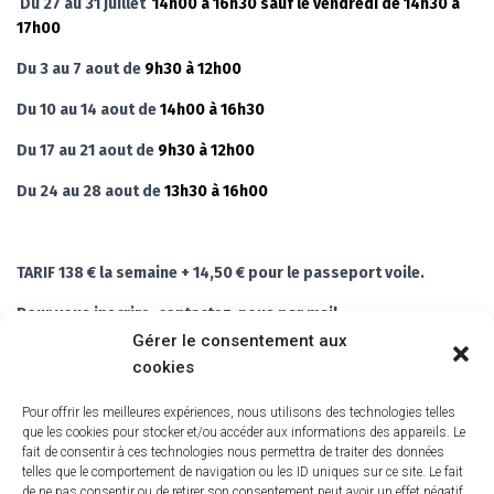
Du 27 au 31 juillet
14h00 à 16h30 sauf le vendredi de 14h30 à
17h00
Du 3 au 7 aout de
9h30 à 12h00
Du 10 au 14 aout de
14h00 à 16h30
Du 17 au 21 aout de
9h30 à 12h00
Du 24 au 28 aout de
13h30 à 16h00
TARIF 138 € la semaine + 14,50 € pour le passeport voile
.
Pour vous inscrire, contactez-nous par mail
contact@cvdieppe.fr pour réserver votre place et vous
Gérer le consentement aux
pouvez réserver en ligne grâce au bouton ci-dessous.
cookies
Pour offrir les meilleures expériences, nous utilisons des technologies telles
que les cookies pour stocker et/ou accéder aux informations des appareils. Le
Réservez en ligne
fait de consentir à ces technologies nous permettra de traiter des données
telles que le comportement de navigation ou les ID uniques sur ce site. Le fait
de ne pas consentir ou de retirer son consentement peut avoir un effet négatif