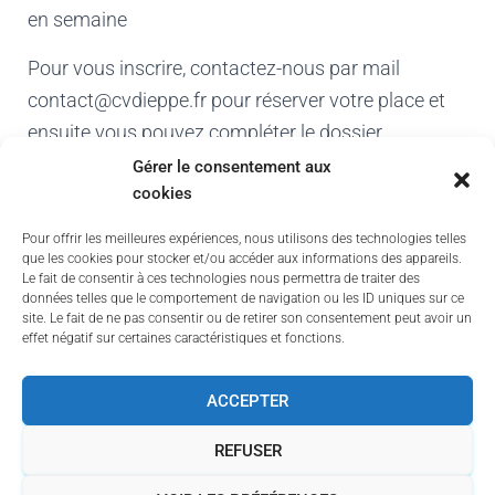
en semaine
Pour vous inscrire, contactez-nous par mail
contact@cvdieppe.fr pour réserver votre place et
ensuite vous pouvez compléter le dossier
d’inscription ci-dessous.
Gérer le consentement aux
cookies
Cerfa Permis
Contrat de formation
Pour offrir les meilleures expériences, nous utilisons des technologies telles
que les cookies pour stocker et/ou accéder aux informations des appareils.
Fiche d’inscription
Le fait de consentir à ces technologies nous permettra de traiter des
données telles que le comportement de navigation ou les ID uniques sur ce
site. Le fait de ne pas consentir ou de retirer son consentement peut avoir un
effet négatif sur certaines caractéristiques et fonctions.
ACCEPTER
ADMINISTRATION
MENTIONS LÉGALES
CGV
REFUSER
CONDITIONS GÉNÉRALES
POLITIQUE DE COOKIES (UE)