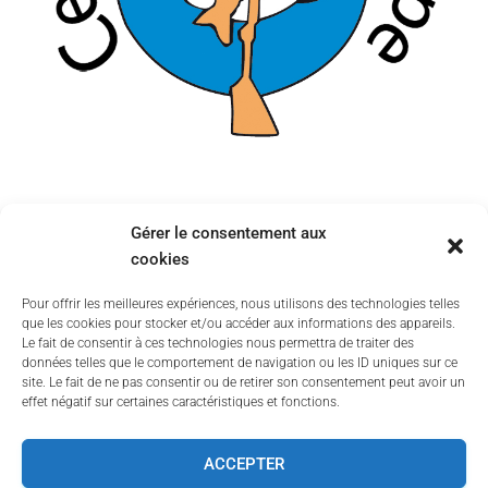
Dates importantes :
Gérer le consentement aux
cookies
1895 : Création
1935 : Déclaration en Sous-préfecture
Pour offrir les meilleures expériences, nous utilisons des technologies telles
1935 : Publication au Journal Officiel
que les cookies pour stocker et/ou accéder aux informations des appareils.
Le fait de consentir à ces technologies nous permettra de traiter des
1951 : Agrément Jeunesse et Sport
données telles que le comportement de navigation ou les ID uniques sur ce
site. Le fait de ne pas consentir ou de retirer son consentement peut avoir un
effet négatif sur certaines caractéristiques et fonctions.
ACCEPTER
ADMINISTRATION
MENTIONS LÉGALES
CGV