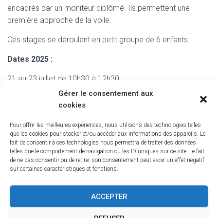
encadrés par un moniteur diplômé. Ils permettent une
première approche de la voile.
Ces stages se déroulent en petit groupe de 6 enfants.
Dates 2025 :
21 au 23 juillet de 10h30 à 12h30
Gérer le consentement aux
4 au 6 aout de 10h30 à 12h30
cookies
18 au 20 aout de 10h30 à 12h30.
Pour offrir les meilleures expériences, nous utilisons des technologies telles
que les cookies pour stocker et/ou accéder aux informations des appareils. Le
fait de consentir à ces technologies nous permettra de traiter des données
Réservez en ligne
telles que le comportement de navigation ou les ID uniques sur ce site. Le fait
de ne pas consentir ou de retirer son consentement peut avoir un effet négatif
sur certaines caractéristiques et fonctions.
ACCEPTER
ADMINISTRATION
MENTIONS LÉGALES
CGV